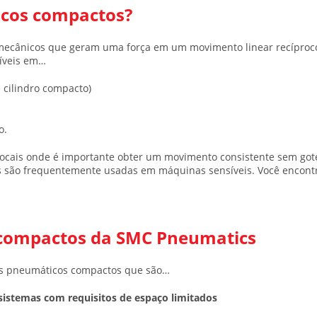
icos compactos?
s mecânicos que geram uma força em um movimento linear recípro
níveis em…
 cilindro compacto)
o.
ocais onde é importante obter um movimento consistente sem got
des são frequentemente usadas em máquinas sensíveis. Você encon
os compactos da SMC Pneumatics
os pneumáticos compactos que são…
sistemas com requisitos de espaço limitados