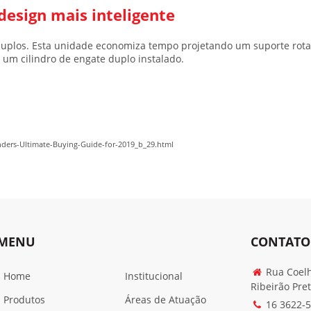
design mais inteligente
 duplos. Esta unidade economiza tempo projetando um suporte rot
um cilindro de engate duplo instalado.
ers-Ultimate-Buying-Guide-for-2019_b_29.html
MENU
CONTATO
Rua Coelh
Home
Institucional
Ribeirão Pre
Produtos
Áreas de Atuação
16 3622-