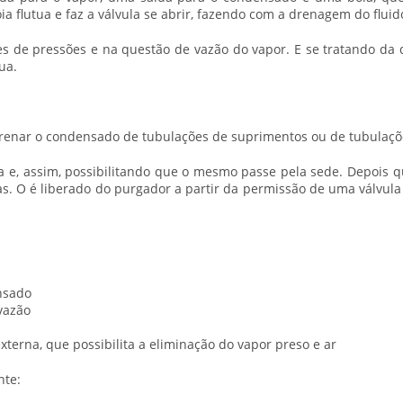
 flutua e faz a válvula se abrir, fazendo com a drenagem do fluido 
es de pressões e na questão de vazão do vapor. E se tratando d
ua.
renar o condensado de tubulações de suprimentos ou de tubulações
a e, assim, possibilitando que o mesmo passe pela sede. Depois 
as. O é liberado do
purgador
a partir da permissão de uma válvula 
nsado
vazão
terna, que possibilita a eliminação do vapor preso e ar
nte: