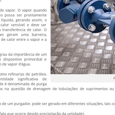
r.
de vapor
. O vapor quando
ido possa ser prontamente
líquida, gerando assim, o
alor sensível e deve ser
a transferência de calor. O
es geram uma barreira,
 de calor entre o vapor e a
grau da importância de um
dispositivo primordial e
 de vapor d’água.
omo refinarias de petróleo,
P
tidade significativa de
te é denominada de purga
dos na questão de drenagem de tubulações de suprimentos ou 
de um purgador, pode ser gerado em diferentes situações, tais c
ato que ocorre devido precipitação da umidade).