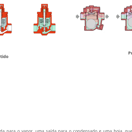
P
rtido
ada para o vapor, uma saída para o condensado e uma boia, qu