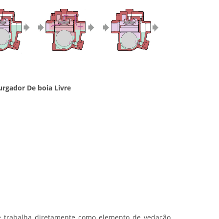
urgador De boia Livre
e trabalha diretamente como elemento de vedação