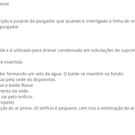
veros
enção à jusante do purgador que quando é interligado à linha de 
o purgador
ade e é utilizado para drenar condensado em tubulações de supri
e invertido
dor formando um selo de água. O balde se mantém no fundo.
ai pela sede do dispositivo.
ue o balde flutue
mento da sede.
ai pelo orifício.
repete)
inação do ar preso. (O orifício é pequeno, com isso a eliminação do a