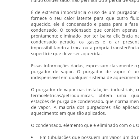
fluido condensado, não permitindo a perda de vapo
É de extrema importância o uso de um
purgador 
fornece o seu calor latente para que outro flu
aquecido, ele é condensado e passa para a fase 
condensado. O condensado que contém apenas c
prontamente eliminado, por ter baixa eficiência n
condensado gerado, os gases e o ar present
impossibilitando a troca ou a própria transferência
superfície que deve ser aquecida.
Essas informações dadas, expressam claramente o 
purgador de vapor. O purgador de vapor é um 
indispensável em qualquer sistema de aquecimento
O
purgador de vapor
nas instalações industriais, c
termoelétricas/petroquímicas, obtém uma quan
estações de purga de condensado, que normalmen
de vapor. A maioria dos purgadores são aplica
aquecimento em que são aplicados.
O condensado, elemento que é eliminado com o uso 
- Em tubulações que possuem um vapor úmido (f