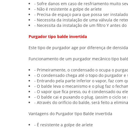
- Sofre danos em caso de resfriamento muito se
- Não é resistente a golpe de aríete
- Precisa de espaço para que possa ser instalado
- Necessita da instalação de uma válvula de ret
- Necessita da instalação de um filtro Y antes d
Purgador tipo balde invertida
Este tipo de purgador age por diferença de densid
Funcionamento de um
purgador
mecânico tipo bald
- Primeiramente, o condensado o ocupa o purga
- O condensado chega até o topo do purgador e s
- Entrando pela parte inferior o vapor, faz com q
- O balde leva o mecanismo e o plug faz o fecha
- O vapor que fica preso, ou é condensado ou ele s
- O balde cai e puxando o plug. (assim o ciclo se 
- Através do orifício do balde, será feito a elim
Vantagens do
Purgador
tipo Balde invertida
- É resistente a golpe de aríete