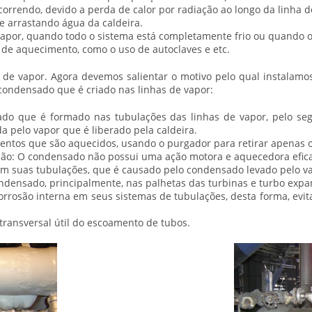
orrendo, devido a perda de calor por radiação ao longo da linha d
 arrastando água da caldeira.
apor, quando todo o sistema está completamente frio ou quando o 
 de aquecimento, como o uso de autoclaves e etc.
 de vapor. Agora devemos salientar o motivo pelo qual instalamos 
ondensado que é criado nas linhas de vapor:
do que é formado nas tubulações das linhas de vapor, pelo seg
a pelo vapor que é liberado pela caldeira.
entos que são aquecidos, usando o purgador para retirar apenas 
razão: O condensado não possui uma ação motora e aquecedora efica
s em suas tubulações, que é causado pelo condensado levado pelo v
ondensado, principalmente, nas palhetas das turbinas e turbo expa
corrosão interna em seus sistemas de tubulações, desta forma, evi
transversal útil do escoamento de tubos.