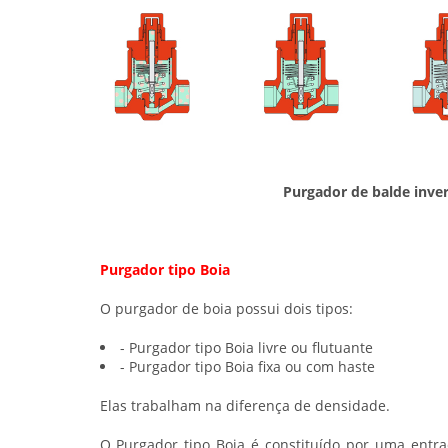
Purgador de balde inve
Purgador tipo Boia
O
purgador
de boia possui dois tipos:
-
Purgador
tipo Boia livre ou flutuante
-
Purgador
tipo Boia fixa ou com haste
Elas trabalham na diferença de densidade.
O
Purgador tipo Boia
é constituído por uma entr