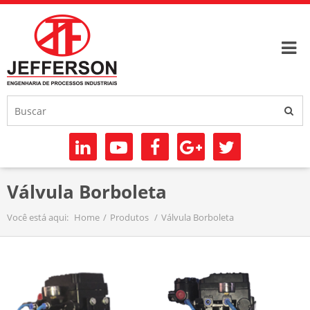
Válvula Borboleta
Você está aqui:
Home
Produtos
Válvula Borboleta