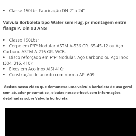
Classe 150Lbs Fabricação DN 2” a 24”
Válvula Borboleta tipo Wafer semi-lug, p/ montagem entre
flange P. Din ou ANSI
Classe 150Lbs;
Corpo em F°Fº Nodular ASTM A-536 GR. 65-45-12 ou Aço
Carbono ASTM A-216 GR. WCB;
Disco reforçado em F°Fº Nodular, Aço Carbono ou Aço Inox
(304, 316, 410);
Eixos em Aço Inox AISI 410;
Construção de acordo com norma API-609.
Assista nosso video que demonstra uma valvula borboleta de uso geral
com atuador pneumatico , e baixe nosso e-book com informações
detalhadas sobre Valvula borboleta: