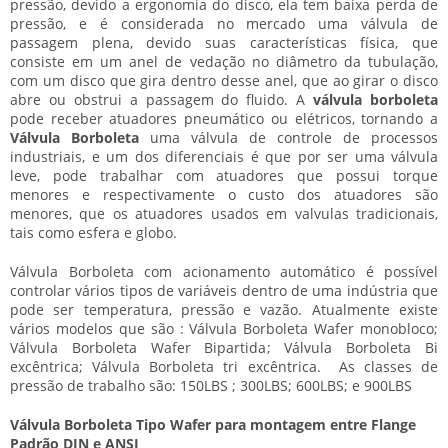
pressão, devido a ergonomia do disco, ela tem baixa perda de
pressão, e é considerada no mercado uma válvula de
passagem plena, devido suas características física, que
consiste em um anel de vedação no diâmetro da tubulação,
com um disco que gira dentro desse anel, que ao girar o disco
abre ou obstrui a passagem do fluido. A
válvula borboleta
pode receber atuadores pneumático ou elétricos, tornando a
Válvula Borboleta
uma válvula de controle de processos
industriais, e um dos diferenciais é que por ser uma válvula
leve, pode trabalhar com atuadores que possui torque
menores e respectivamente o custo dos atuadores são
menores, que os atuadores usados em valvulas tradicionais,
tais como esfera e globo.
Válvula Borboleta com acionamento automático é possível
controlar vários tipos de variáveis dentro de uma indústria que
pode ser temperatura, pressão e vazão. Atualmente existe
vários modelos que são : Válvula Borboleta Wafer monobloco;
Válvula Borboleta Wafer Bipartida; Válvula Borboleta Bi
excêntrica; Válvula Borboleta tri excêntrica. As classes de
pressão de trabalho são: 150LBS ; 300LBS; 600LBS; e 900LBS
Válvula Borboleta Tipo Wafer para montagem entre Flange
Padrão DIN e ANSI